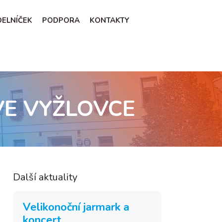
ÍDELNÍČEK
PODPORA
KONTAKTY
VE VYŽLOVCE
Další aktuality
Velikonoční jarmark a
koncert