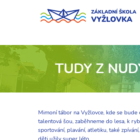
TUDY Z NUD
Mimoní tábor na Vyžlovce, kde se bude cvič
talentová šou, zaběhneme do lesa, k rybn
sportování, plavání, atletiku, také zpíván
děti užily super léto.