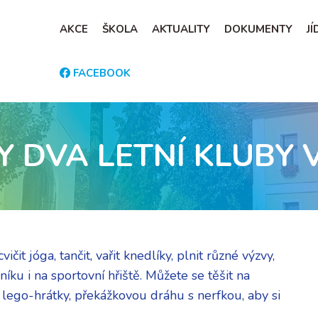
AKCE
ŠKOLA
AKTUALITY
DOKUMENTY
J
FACEBOOK
Y DVA LETNÍ KLUBY 
it jóga, tančit, vařit knedlíky, plnit různé výzvy,
íku i na sportovní hřiště. Můžete se těšit na
í, lego-hrátky, překážkovou dráhu s nerfkou, aby si