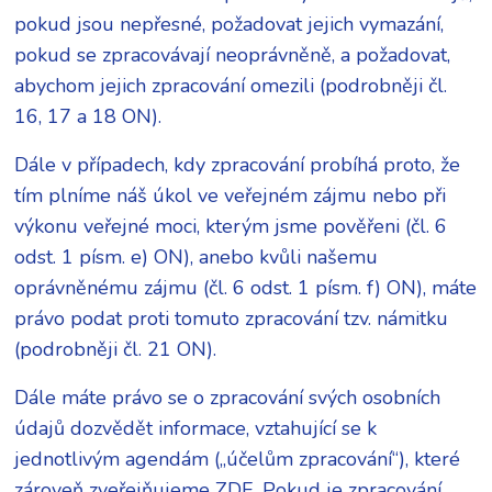
pokud jsou nepřesné, požadovat jejich vymazání,
pokud se zpracovávají neoprávněně, a požadovat,
abychom jejich zpracování omezili (podrobněji čl.
16, 17 a 18 ON).
Dále v případech, kdy zpracování probíhá proto, že
tím plníme náš úkol ve veřejném zájmu nebo při
výkonu veřejné moci, kterým jsme pověřeni (čl. 6
odst. 1 písm. e) ON), anebo kvůli našemu
oprávněnému zájmu (čl. 6 odst. 1 písm. f) ON), máte
právo podat proti tomuto zpracování tzv. námitku
(podrobněji čl. 21 ON).
Dále máte právo se o zpracování svých osobních
údajů dozvědět informace, vztahující se k
jednotlivým agendám („účelům zpracování“), které
zároveň zveřejňujeme ZDE. Pokud je zpracování